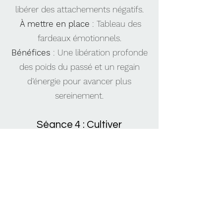
libérer des attachements négatifs.
À mettre en place
: Tableau des
fardeaux émotionnels.
Bénéfices
: Une libération profonde
des poids du passé et un regain
d’énergie pour avancer plus
sereinement.
Séance 4 : Cultiver
l’acceptation et avancer
sereinement
Retours d’expérience : Partage et
ajustements des pratiques.
Le cercle des préoccupations et
des influences + la sagesse